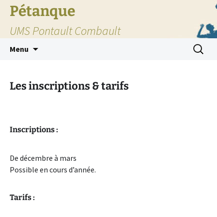
Pétanque
UMS Pontault Combault
Aller
Recherc
Menu
au
contenu
Les inscriptions & tarifs
Inscriptions :
De décembre à mars
Possible en cours d’année.
Tarifs :