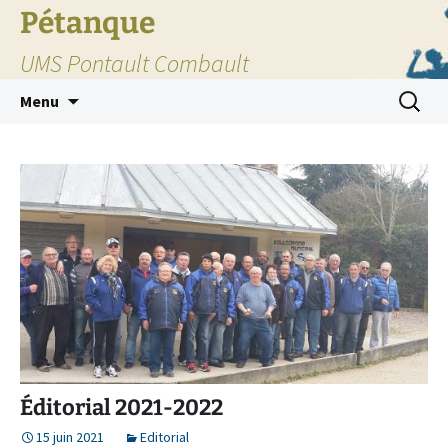
Pétanque
UMS Pontault Combault
Aller
Recherc
Menu
au
contenu
Éditorial 2021-2022
15 juin 2021
Editorial